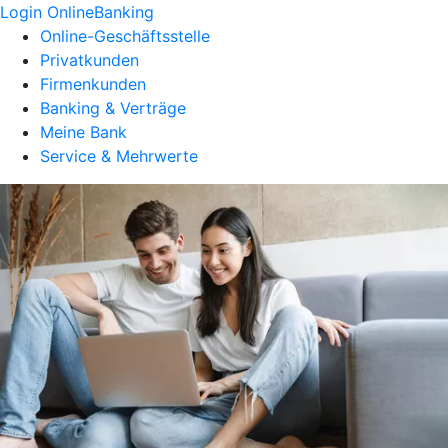
Login OnlineBanking
Online-Geschäftsstelle
Privatkunden
Firmenkunden
Banking & Verträge
Meine Bank
Service & Mehrwerte