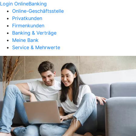
Login OnlineBanking
Online-Geschäftsstelle
Privatkunden
Firmenkunden
Banking & Verträge
Meine Bank
Service & Mehrwerte