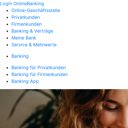
Login OnlineBanking
Online-Geschäftsstelle
Privatkunden
Firmenkunden
Banking & Verträge
Meine Bank
Service & Mehrwerte
Banking
Banking für Privatkunden
Banking für Firmenkunden
Banking App