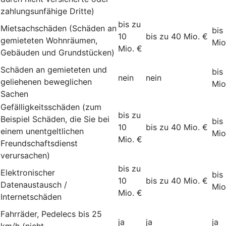
zahlungsunfähige Dritte)
bis zu
Mietsachschäden (Schäden an
bis
10
bis zu 40 Mio. €
gemieteten Wohnräumen,
Mio
Mio. €
Gebäuden und Grundstücken)
Schäden an gemieteten und
bis
nein
nein
geliehenen beweglichen
Mio
Sachen
Gefälligkeitsschäden (zum
bis zu
Beispiel Schäden, die Sie bei
bis
10
bis zu 40 Mio. €
einem unentgeltlichen
Mio
Mio. €
Freundschaftsdienst
verursachen)
bis zu
Elektronischer
bis
10
bis zu 40 Mio. €
Datenaustausch /
Mio
Mio. €
Internetschäden
Fahrräder, Pedelecs bis 25
ja
ja
ja
km/h (nicht