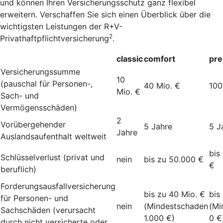
und können Ihren Versicherungsschutz ganz flexibel
erweitern. Verschaffen Sie sich einen Überblick über die
wichtigsten Leistungen der R+V-
2
Privathaftpflichtversicherung
.
classic
comfort
pr
Versicherungssumme
10
(pauschal für Personen-,
40 Mio. €
100
Mio. €
Sach- und
Vermögensschäden)
2
Vorübergehender
5 Jahre
5 J
Jahre
Auslandsaufenthalt weltweit
bis
Schlüsselverlust (privat und
nein
bis zu 50.000 €
€
beruflich)
Forderungsausfallversicherung
bis zu 40 Mio. €
bis
für Personen- und
nein
(Mindestschaden
(Mi
Sachschäden (verursacht
1.000 €)
0 €
durch nicht versicherte oder